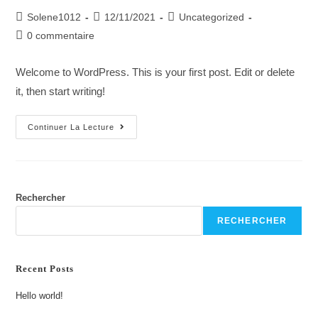
Auteur/autrice
Publication
Post
Solene1012
12/11/2021
Uncategorized
de
publiée :
category:
Commentaires
0 commentaire
la
de
publication :
la
Welcome to WordPress. This is your first post. Edit or delete
publication :
it, then start writing!
Hello
Continuer La Lecture
World!
Rechercher
RECHERCHER
Recent Posts
Hello world!